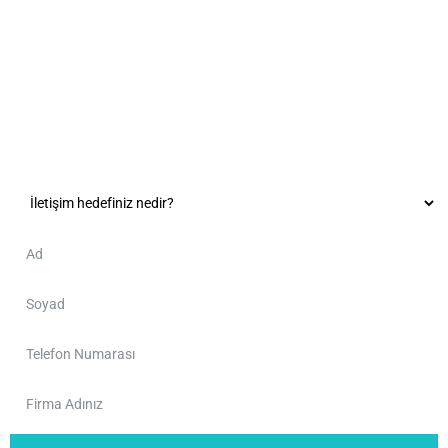
Hedeflerinizin Anahtarı
İş ortağınız olarak işinizi bir adım öteye taşırken
kazancınızı arttırmaktan memnuniyet duyarız.